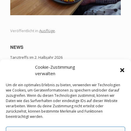
Veröffentlicht in
Ausflüge
.
NEWS
Tanztreffs im 2. Halbjahr 2026
Workshops im 2. Halbjahr 2026
Cookie-Zustimmung
Tanz im Mai 2025
verwalten
Jahresabschluss 2024
Um dir ein optimales Erlebnis zu bieten, verwenden wir Technologien
Wandertag 2024
wie Cookies, um Geräteinformationen zu speichern und/oder darauf
zuzugreifen. Wenn du diesen Technologien zustimmst, können wir
Daten wie das Surfverhalten oder eindeutige IDs auf dieser Website
verarbeiten. Wenn du deine Zustimmung nicht erteilst oder
Kategorien
zurückziehst, können bestimmte Merkmale und Funktionen
beeinträchtigt werden.
Ausflüge
Feiern