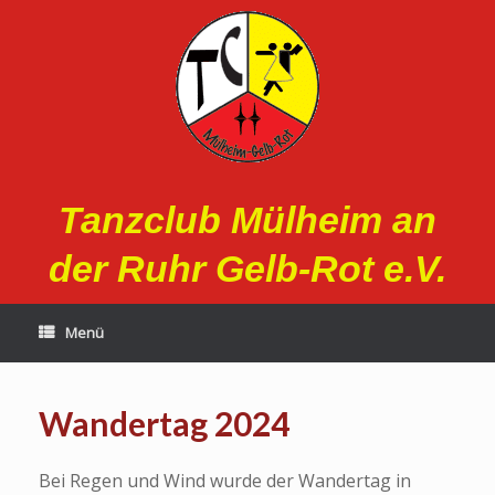
Zum
Inhalt
springen
Tanzclub Mülheim an
der Ruhr Gelb-Rot e.V.
Menü
Wandertag 2024
Bei Regen und Wind wurde der Wandertag in